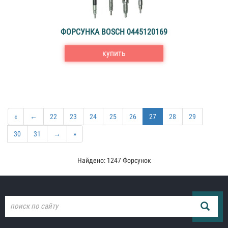
ФОРСУНКА BOSCH 0445120169
купить
«
←
22
23
24
25
26
27
28
29
30
31
→
»
Найдено: 1247 Форсунок