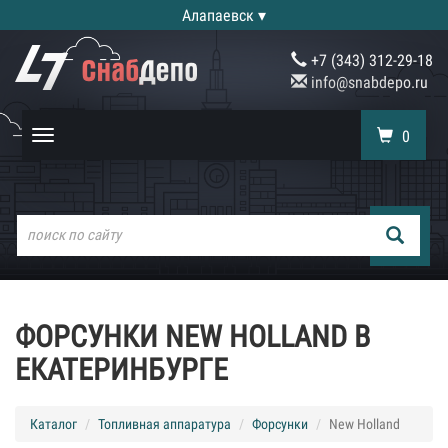
Алапаевск ▾
+7 (343) 312-29-18
info@snabdepo.ru
0
Toggle
navigation
ФОРСУНКИ NEW HOLLAND В
ЕКАТЕРИНБУРГЕ
Каталог
Топливная аппаратура
Форсунки
New Holland