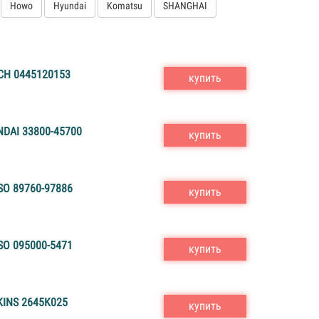
Howo
Hyundai
Komatsu
SHANGHAI
H 0445120153
купить
DAI 33800-45700
купить
O 89760-97886
купить
O 095000-5471
купить
INS 2645K025
купить