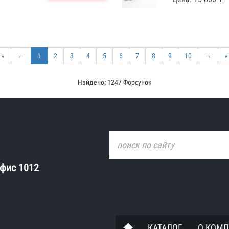
«
←
1
2
3
4
5
6
7
8
9
10
→
»
Найдено: 1247 Форсунок
офис 1012
КАТАЛОГ
О КОМ