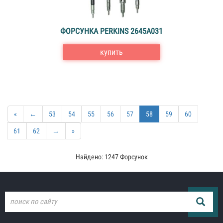
ФОРСУНКА PERKINS 2645A031
купить
«
←
53
54
55
56
57
58
59
60
61
62
→
»
Найдено: 1247 Форсунок