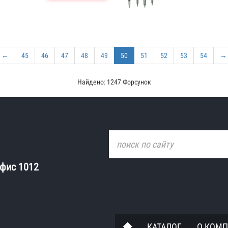
←
45
46
47
48
49
50
51
52
53
54
→
Найдено: 1247 Форсунок
офис 1012
КАТАЛОГ
О КОМ