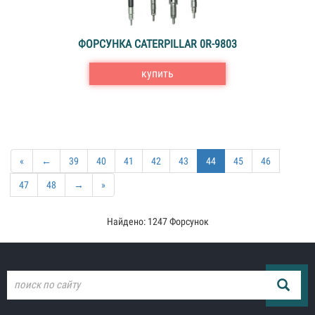
ФОРСУНКА CATERPILLAR 0R-9803
купить
«
←
39
40
41
42
43
44
45
46
47
48
→
»
Найдено: 1247 Форсунок