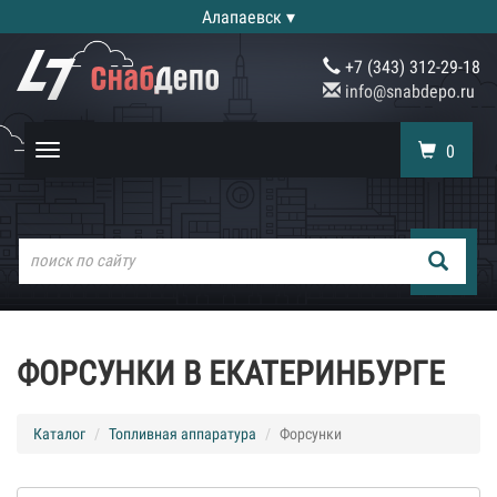
Алапаевск ▾
+7 (343) 312-29-18
info@snabdepo.ru
0
Toggle
navigation
ФОРСУНКИ В ЕКАТЕРИНБУРГЕ
Каталог
Топливная аппаратура
Форсунки