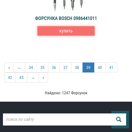
ФОРСУНКА BOSCH 0986441011
купить
«
←
34
35
36
37
38
39
40
41
42
43
→
»
Найдено: 1247 Форсунок