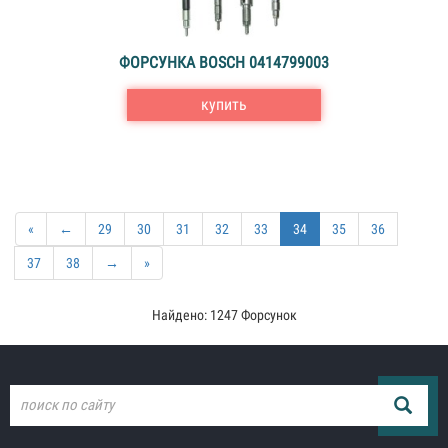
ФОРСУНКА BOSCH 0414799003
купить
«
←
29
30
31
32
33
34
35
36
37
38
→
»
Найдено: 1247 Форсунок