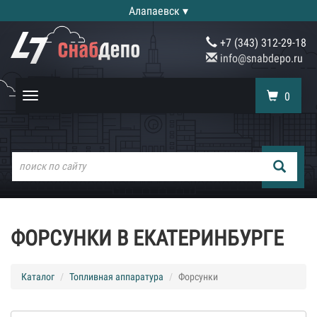
Алапаевск ▾
+7 (343) 312-29-18
info@snabdepo.ru
0
Toggle
navigation
ФОРСУНКИ В ЕКАТЕРИНБУРГЕ
Каталог
Топливная аппаратура
Форсунки