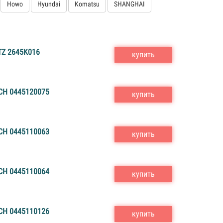
Howo
Hyundai
Komatsu
SHANGHAI
Z 2645K016
купить
H 0445120075
купить
H 0445110063
купить
H 0445110064
купить
H 0445110126
купить