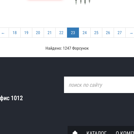
←
18
19
20
21
22
23
24
25
26
27
→
Найдено: 1247 Форсунок
офис 1012
КАТАЛОГ
О КОМ