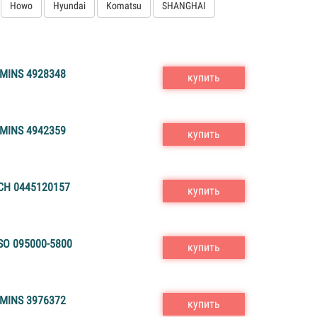
Howo
Hyundai
Komatsu
SHANGHAI
INS 4928348
купить
INS 4942359
купить
H 0445120157
купить
O 095000-5800
купить
INS 3976372
купить