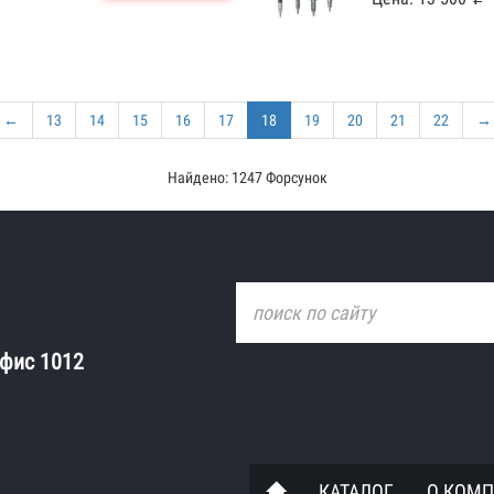
←
13
14
15
16
17
18
19
20
21
22
→
Найдено: 1247 Форсунок
офис 1012
КАТАЛОГ
О КОМ