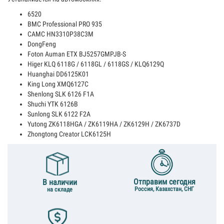
6520
BMC Professional PRO 935
CAMC HN3310P38C3M
DongFeng
Foton Auman ETX BJ5257GMPJB-S
Higer KLQ 6118G / 6118GL / 6118GS / KLQ6129Q
Huanghai DD6125K01
King Long XMQ6127C
Shenlong SLK 6126 F1A
Shuchi YTK 6126B
Sunlong SLK 6122 F2A
Yutong ZK6118HGA / ZK6119HA / ZK6129H / ZK6737D
Zhongtong Creator LCK6125H
Отправим сегодня
В наличии
Россия, Казахстан, СНГ
на складе