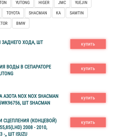
TON
YUTONG
HIGER
JMC
YUEJIN
TOYOTA
SHACMAN
КА
SAMTIN
ETOR
BMW
 ЗАДНЕГО ХОДА, ШТ
купить
ИЯ ВОДЫ В СЕПАРАТОРЕ
купить
YUTONG
А АЗОТА NOX NOX SHACMAN
купить
 5WK96756, ШТ SHACMAN
И СЦЕПЛЕНИЯ (КОНЦЕВОЙ)
купить
5,85(LHD) 2008 - 2010,
 -,, ШТ ISUZU