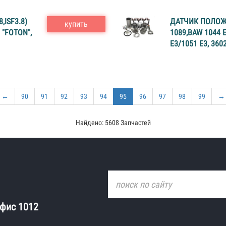
,ISF3.8)
ДАТЧИК ПОЛОЖ
купить
 "FOTON",
1089,BAW 1044 E
E3/1051 E3, 36
←
90
91
92
93
94
95
96
97
98
99
→
Найдено: 5608 Запчастей
офис 1012