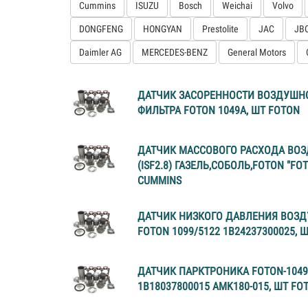
Cummins
ISUZU
Bosch
Weichai
Volvo
DONGFENG
HONGYAN
Prestolite
JAC
JB
Daimler AG
MERCEDES-BENZ
General Motors
ДАТЧИК ЗАСОРЕННОСТИ ВОЗДУШН
ФИЛЬТРА FOTON 1049A, ШТ FOTON
ДАТЧИК МАССОВОГО РАСХОДА ВОЗ
(ISF2.8) ГАЗЕЛЬ,СОБОЛЬ,FOTON "FOT
CUMMINS
ДАТЧИК НИЗКОГО ДАВЛЕНИЯ ВОЗД
FOTON 1099/5122 1В24237300025, 
ДАТЧИК ПАРКТРОНИКА FOTON-1049
1В18037800015 AMK180-015, ШТ FO