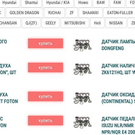
Hyundai
Shantui
Hyundai / KIA
Howo
BAW
FAW
FO
C
GOLDEN DRAGON
YUCHAI
ZF
SHAANXI
EATON-FULLER
CHANGAN
QJ(ZF)
GEELY
MITSUBISHI
Heli
NISSAN
Z
ОГО
ДАТЧИК ЛАМПЫ
купить
DONGFENG
ДУХА
ДАТЧИК НАЛИЧ
купить
ON", ШТ
ZK6121HQ, ШТ 
УХА
ДАТЧИК ОКСИД
купить
ШТ FOTON
(CONTINENTAL)
C
ДАТЧИК ПЕДАЛ
купить
TON
ISUZU NLR/NMR 5
NPR/NQR E4 2003