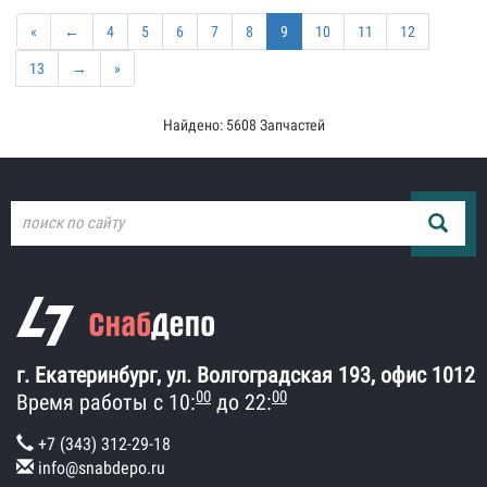
«
←
4
5
6
7
8
9
10
11
12
13
→
»
Найдено: 5608 Запчастей
г. Екатеринбург, ул. Волгоградская 193, офис 1012
00
00
Время работы с 10:
до 22:
+7 (343) 312-29-18
info@snabdepo.ru