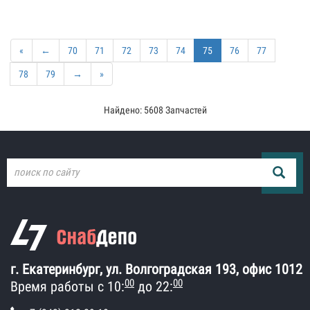
«
←
70
71
72
73
74
75
76
77
78
79
→
»
Найдено: 5608 Запчастей
г. Екатеринбург, ул. Волгоградская 193, офис 1012
00
00
Время работы с 10:
до 22: