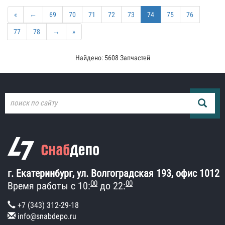
«
←
69
70
71
72
73
74
75
76
77
78
→
»
Найдено: 5608 Запчастей
г. Екатеринбург, ул. Волгоградская 193, офис 1012
00
00
Время работы с 10:
до 22:
+7 (343) 312-29-18
info@snabdepo.ru