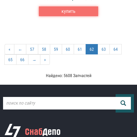
купить
«
←
57
58
59
60
61
62
63
64
65
66
→
»
Найдено: 5608 Запчастей