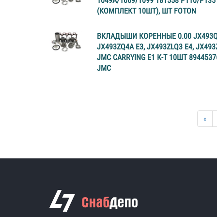
1049А/1069/1099 T81558 P110/P135
(КОМПЛЕКТ 10ШТ), ШТ FOTON
ВКЛАДЫШИ КОРЕННЫЕ 0.00 JX493Q1
JX493ZQ4A E3, JX493ZLQ3 E4, JX493
JMC CARRYING E1 К-Т 10ШТ 8944537
JMC
«