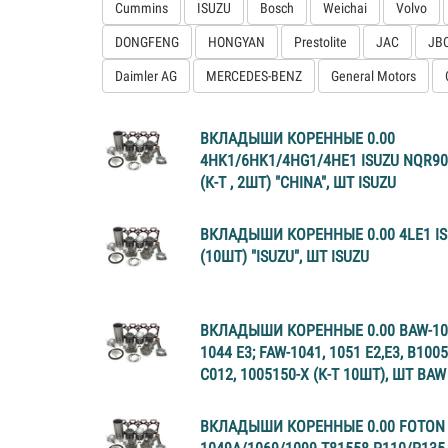
Cummins
ISUZU
Bosch
Weichai
Volvo
DONGFENG
HONGYAN
Prestolite
JAC
JB
Daimler AG
MERCEDES-BENZ
General Motors
ВКЛАДЫШИ КОРЕННЫЕ 0.00
4HK1/6HK1/4HG1/4HЕ1 ISUZU NQR90
(К-Т , 2ШТ) "CHINA", ШТ ISUZU
ВКЛАДЫШИ КОРЕННЫЕ 0.00 4LE1 IS
(10ШТ) "ISUZU", ШТ ISUZU
ВКЛАДЫШИ КОРЕННЫЕ 0.00 BAW-106
1044 Е3; FAW-1041, 1051 Е2,Е3, В1005
С012, 1005150-X (К-Т 10ШТ), ШТ BAW
ВКЛАДЫШИ КОРЕННЫЕ 0.00 FOTON