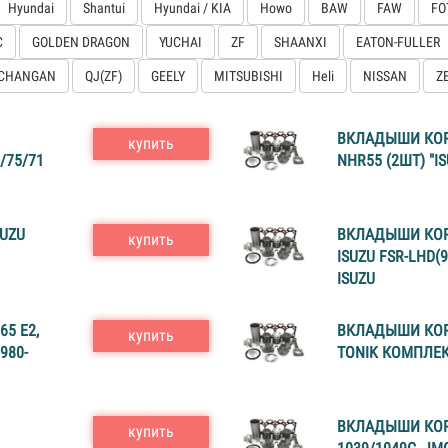
Hyundai
Shantui
Hyundai / KIA
Howo
BAW
FAW
FO
C
GOLDEN DRAGON
YUCHAI
ZF
SHAANXI
EATON-FULLER
CHANGAN
QJ(ZF)
GEELY
MITSUBISHI
Heli
NISSAN
Z
ВКЛАДЫШИ КОРЕ
купить
/75/71
NHR55 (2ШТ) "IS
UZU
ВКЛАДЫШИ КОРЕ
купить
ISUZU FSR-LHD(96
ISUZU
5 Е2,
ВКЛАДЫШИ КОРЕ
купить
980-
TONIK КОМПЛЕК
ВКЛАДЫШИ КОР
купить