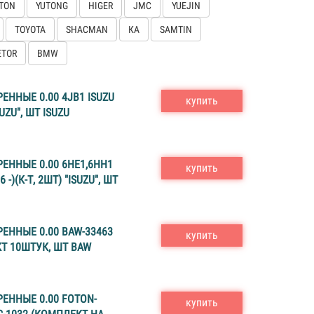
TON
YUTONG
HIGER
JMC
YUEJIN
TOYOTA
SHACMAN
КА
SAMTIN
ETOR
BMW
ННЫЕ 0.00 4JB1 ISUZU
купить
UZU", ШТ ISUZU
ННЫЕ 0.00 6HE1,6HH1
купить
 -)(К-Т, 2ШТ) "ISUZU", ШТ
ННЫЕ 0.00 BAW-33463
купить
Т 10ШТУК, ШТ BAW
ЕННЫЕ 0.00 FOTON-
купить