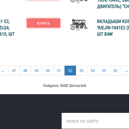
1039/1049С, JM
ДВИГАТЕЛЬ) "CH
 E2,
ВКЛАДЫШИ КОРЕ
купить
ZLQ4,
YUEJIN-1041E2 (
610, ШТ
ШТ BAW
←
47
48
49
50
51
52
53
54
55
56
→
Найдено: 5608 Запчастей