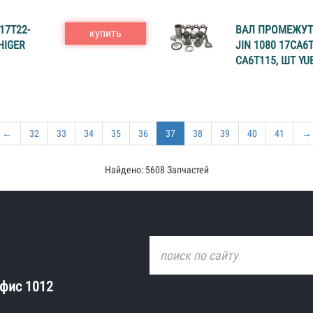
17T22-
ВАЛ ПРОМЕЖУТ
купить
HIGER
JIN 1080 17CA6
CA6T115, ШТ YU
←
32
33
34
35
36
37
38
39
40
41
→
Найдено: 5608 Запчастей
офис 1012