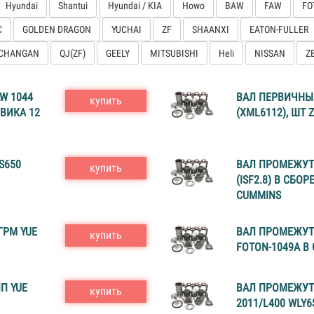
Hyundai
Shantui
Hyundai / KIA
Howo
BAW
FAW
FO
C
GOLDEN DRAGON
YUCHAI
ZF
SHAANXI
EATON-FULLER
CHANGAN
QJ(ZF)
GEELY
MITSUBISHI
Heli
NISSAN
Z
W 1044
ВАЛ ПЕРВИЧНЫЙ
купить
ОВИКА 12
(XML6112), ШТ 
S650
ВАЛ ПРОМЕЖУТ
купить
(ISF2.8) В СБО
CUMMINS
РМ YUE
ВАЛ ПРОМЕЖУТО
купить
FOTON-1049А В 
П YUE
ВАЛ ПРОМЕЖУТО
купить
2011/L400 WLY6