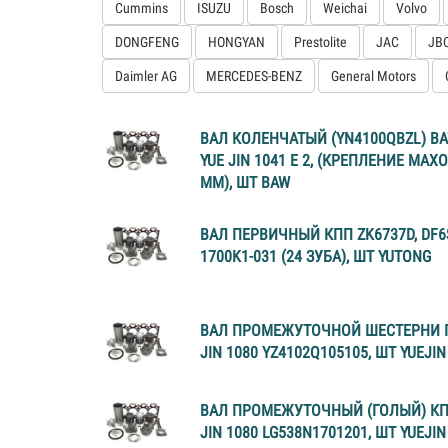
Cummins
ISUZU
Bosch
Weichai
Volvo
DONGFENG
HONGYAN
Prestolite
JAC
JB
Daimler AG
MERCEDES-BENZ
General Motors
ВАЛ КОЛЕНЧАТЫЙ (YN4100QBZL) BA
YUE JIN 1041 E 2, (КРЕПЛЕНИЕ МАХ
ММ), ШТ BAW
ВАЛ ПЕРВИЧНЫЙ КПП ZK6737D, DF6
1700K1-031 (24 ЗУБА), ШТ YUTONG
ВАЛ ПРОМЕЖУТОЧНОЙ ШЕСТЕРНИ Г
JIN 1080 YZ4102Q105105, ШТ YUEJIN
ВАЛ ПРОМЕЖУТОЧНЫЙ (ГОЛЫЙ) КП
JIN 1080 LG538N1701201, ШТ YUEJIN