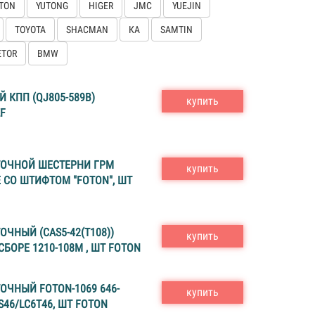
TON
YUTONG
HIGER
JMC
YUEJIN
TOYOTA
SHACMAN
КА
SAMTIN
ETOR
BMW
 КПП (QJ805-589B)
купить
ZF
ОЧНОЙ ШЕСТЕРНИ ГРМ
купить
РЕ СО ШТИФТОМ "FOTON", ШТ
ЧНЫЙ (CAS5-42(T108))
купить
СБОРЕ 1210-108M , ШТ FOTON
ЧНЫЙ FOTON-1069 646-
купить
S46/LC6T46, ШТ FOTON