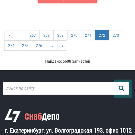
«
←
267
268
269
270
271
272
273
274
275
276
→
»
Найдено: 5608 Запчастей
г. Екатеринбург, ул. Волгоградская 193, офис 1012