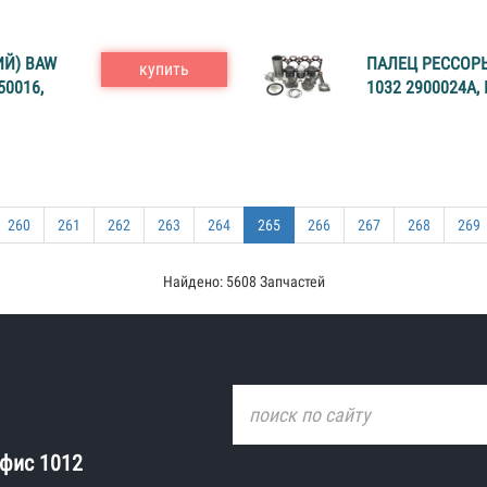
ИЙ) BAW
ПАЛЕЦ РЕССОРЫ
купить
50016,
1032 2900024A,
260
261
262
263
264
265
266
267
268
269
Найдено: 5608 Запчастей
офис 1012