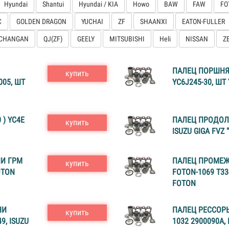
Hyundai
Shantui
Hyundai / KIA
Howo
BAW
FAW
FO
C
GOLDEN DRAGON
YUCHAI
ZF
SHAANXI
EATON-FULLER
CHANGAN
QJ(ZF)
GEELY
MITSUBISHI
Heli
NISSAN
Z
ПАЛЕЦ ПОРШНЯ
купить
005, ШТ
YC6J245-30, ШТ
 ) YC4E
ПАЛЕЦ ПРОДОЛ
купить
ISUZU GIGA FVZ 
И ГРM
ПАЛЕЦ ПРОМЕЖ
купить
OTON
FOTON-1069 Т33
FOTON
НИ
ПАЛЕЦ РЕССОР
купить
, ISUZU
1032 2900090A,