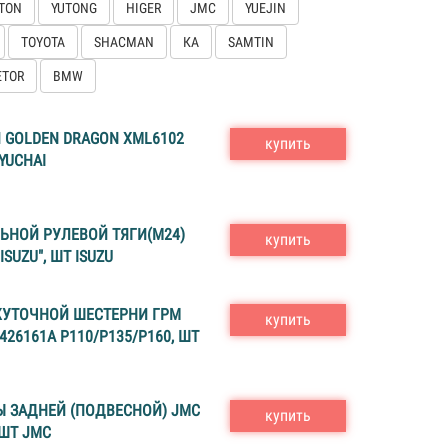
TON
YUTONG
HIGER
JMC
YUEJIN
TOYOTA
SHACMAN
КА
SAMTIN
ETOR
BMW
 GOLDEN DRAGON XML6102
купить
 YUCHAI
ЬНОЙ РУЛЕВОЙ ТЯГИ(М24)
купить
"ISUZU", ШТ ISUZU
УТОЧНОЙ ШЕСТЕРНИ ГРM
купить
426161А P110/P135/P160, ШТ
Ы ЗАДНЕЙ (ПОДВЕСНОЙ) JMC
купить
 ШТ JMC