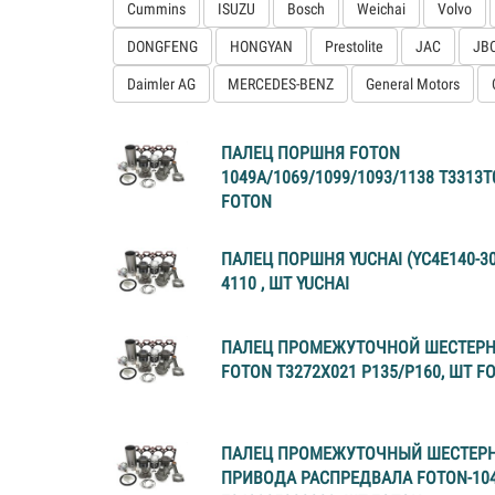
Cummins
ISUZU
Bosch
Weichai
Volvo
DONGFENG
HONGYAN
Prestolite
JAC
JB
Daimler AG
MERCEDES-BENZ
General Motors
ПАЛЕЦ ПОРШНЯ FOTON
1049А/1069/1099/1093/1138 Т3313T
FOTON
ПАЛЕЦ ПОРШНЯ YUCHAI (YC4E140-30
4110 , ШТ YUCHAI
ПАЛЕЦ ПРОМЕЖУТОЧНОЙ ШЕСТЕРН
FOTON Т3272Х021 P135/P160, ШТ F
ПАЛЕЦ ПРОМЕЖУТОЧНЫЙ ШЕСТЕР
ПРИВОДА РАСПРЕДВАЛА FOTON-1049