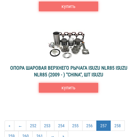
купить
ОПОРА ШАРОВАЯ ВЕРХНЕГО РЫЧАГА ISUZU NLR85 ISUZU
NLR85 (2009 - ) "CHINA", ШТ ISUZU
купить
«
←
252
253
254
255
256
257
258
259
260
261
→
»