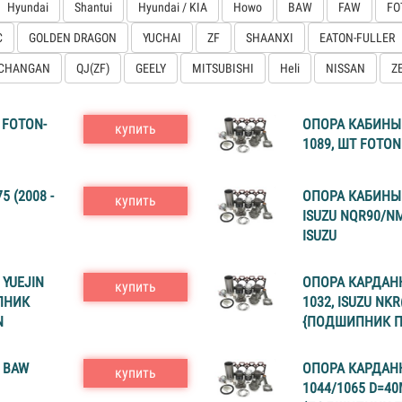
Hyundai
Shantui
Hyundai / KIA
Howo
BAW
FAW
FO
C
GOLDEN DRAGON
YUCHAI
ZF
SHAANXI
EATON-FULLER
CHANGAN
QJ(ZF)
GEELY
MITSUBISHI
Heli
NISSAN
Z
 FOTON-
ОПОРА КАБИНЫ 
купить
1089, ШТ FOTON
 (2008 -
ОПОРА КАБИНЫ
купить
ISUZU NQR90/NM
ISUZU
YUEJIN
ОПОРА КАРДАНН
купить
ПНИК
1032, ISUZU NKR
N
{ПОДШИПНИК ПО
 BAW
ОПОРА КАРДАНН
купить
1044/1065 D=4