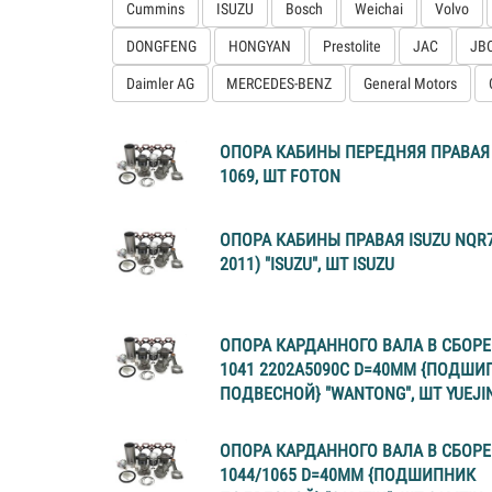
Cummins
ISUZU
Bosch
Weichai
Volvo
DONGFENG
HONGYAN
Prestolite
JAC
JB
Daimler AG
MERCEDES-BENZ
General Motors
ОПОРА КАБИНЫ ПЕРЕДНЯЯ ПРАВАЯ
1069, ШТ FOTON
ОПОРА КАБИНЫ ПРАВАЯ ISUZU NQR75
2011) "ISUZU", ШТ ISUZU
ОПОРА КАРДАННОГО ВАЛА В СБОРЕ 
1041 2202A5090C D=40MM {ПОДШИ
ПОДВЕСНОЙ} "WANTONG", ШТ YUEJI
ОПОРА КАРДАННОГО ВАЛА В СБОРЕ
1044/1065 D=40MM {ПОДШИПНИК