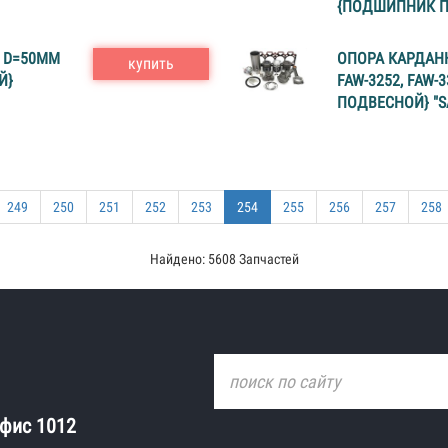
{ПОДШИПНИК П
 D=50MM
ОПОРА КАРДАНН
купить
Й}
FAW-3252, FAW
ПОДВЕСНОЙ} "S
249
250
251
252
253
254
255
256
257
258
Найдено: 5608 Запчастей
офис 1012