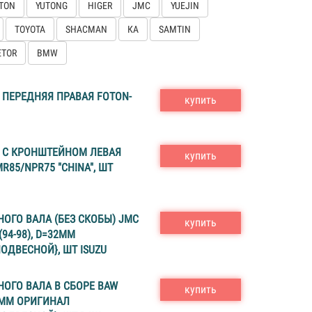
TON
YUTONG
HIGER
JMC
YUEJIN
TOYOTA
SHACMAN
КА
SAMTIN
ETOR
BMW
ПЕРЕДНЯЯ ПРАВАЯ FOTON-
купить
 С КРОНШТЕЙНОМ ЛЕВАЯ
купить
R85/NPR75 "CHINA", ШТ
ОГО ВАЛА (БЕЗ СКОБЫ) JMC
купить
(94-98), D=32ММ
ДВЕСНОЙ}, ШТ ISUZU
ОГО ВАЛА В СБОРЕ BAW
купить
0MM ОРИГИНАЛ