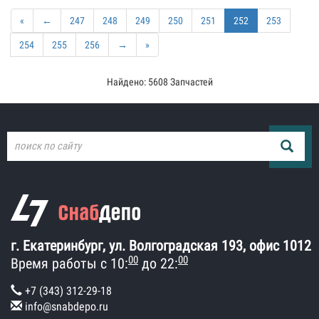
«
←
247
248
249
250
251
252
253
254
255
256
→
»
Найдено: 5608 Запчастей
г. Екатеринбург, ул. Волгоградская 193, офис 1012
00
00
Время работы с 10:
до 22:
+7 (343) 312-29-18
info@snabdepo.ru