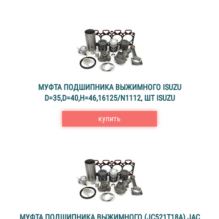
МУФТА ПОДШИПНИКА ВЫЖИМНОГО ISUZU
D=35,D=40,H=46,16125/N1112, ШТ ISUZU
купить
МУФТА ПОДШИПНИКА ВЫЖИМНОГО (JC521T18A) JAC