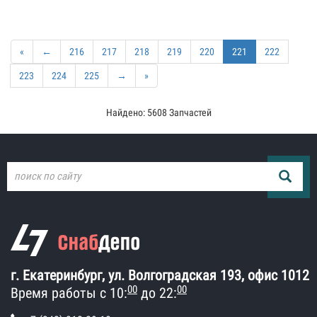
«
←
216
217
218
219
220
221
222
223
224
225
→
»
Найдено: 5608 Запчастей
г. Екатеринбург, ул. Волгоградская 193, офис 1012
00
00
Время работы с 10:
до 22: