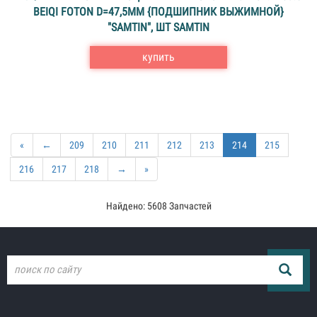
BEIQI FOTON D=47,5MM {ПОДШИПНИК ВЫЖИМНОЙ}
"SAMTIN", ШТ SAMTIN
купить
«
←
209
210
211
212
213
214
215
216
217
218
→
»
Найдено: 5608 Запчастей