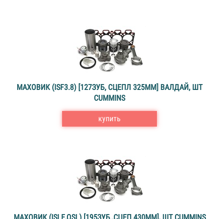
МАХОВИК (ISF3.8) [127ЗУБ, СЦЕПЛ 325ММ] ВАЛДАЙ, ШТ
CUMMINS
купить
МАХОВИК (ISLE,QSL) [195ЗУБ.,СЦЕП.430ММ], ШТ CUMMINS