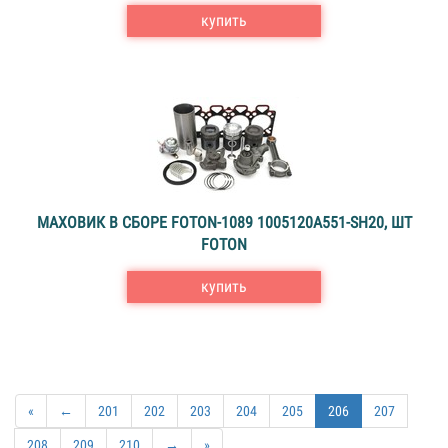
купить
МАХОВИК В СБОРЕ FOTON-1089 1005120А551-SН20, ШТ
FOTON
купить
«
←
201
202
203
204
205
206
207
208
209
210
→
»