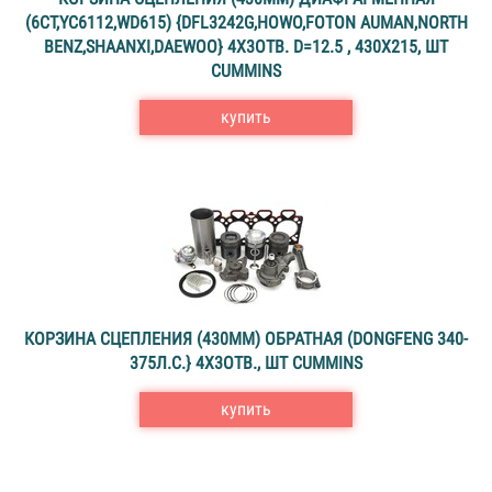
(6CT,YC6112,WD615) {DFL3242G,HOWO,FOTON AUMAN,NORTH
BENZ,SHAANXI,DAEWOO} 4Х3ОТВ. D=12.5 , 430X215, ШТ
CUMMINS
купить
КОРЗИНА СЦЕПЛЕНИЯ (430ММ) ОБРАТНАЯ (DONGFENG 340-
375Л.С.} 4Х3ОТВ., ШТ CUMMINS
купить