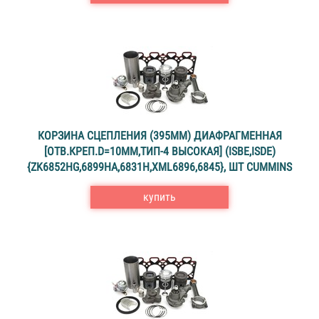
КОРЗИНА СЦЕПЛЕНИЯ (395ММ) ДИАФРАГМЕННАЯ
[ОТВ.КРЕП.D=10ММ,ТИП-4 ВЫСОКАЯ] (ISBE,ISDE)
{ZK6852HG,6899HA,6831H,XML6896,6845}, ШТ CUMMINS
купить