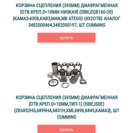
КОРЗИНА СЦЕПЛЕНИЯ (395ММ) ДИАФРАГМЕННАЯ
[ОТВ.КРЕП.D=10ММ НИЗКАЯ] (ISBE,EQB160-20)
{КАМАЗ-4308,КАВЗ,MAN,MB ATEGO} {4X2ОТВ} АНАЛОГ
3482000464,3482000197, ШТ CUMMINS
купить
КОРЗИНА СЦЕПЛЕНИЯ (395ММ) ДИАФРАГМЕННАЯ
[ОТВ.КРЕП.D=10ММ,ТИП-1] (ISBE,ISDE)
{ZK6852HG,6899HA,6831H,XML6896,6845,КАМАЗ}, ШТ
CUMMINS
купить