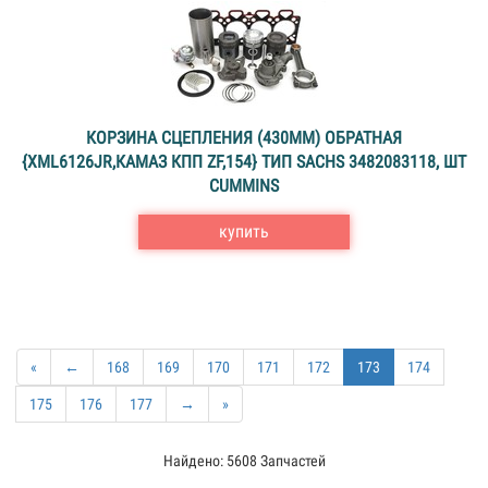
КОРЗИНА СЦЕПЛЕНИЯ (430ММ) ОБРАТНАЯ
{XML6126JR,КАМАЗ КПП ZF,154} ТИП SACHS 3482083118, ШТ
CUMMINS
купить
«
←
168
169
170
171
172
173
174
175
176
177
→
»
Найдено: 5608 Запчастей