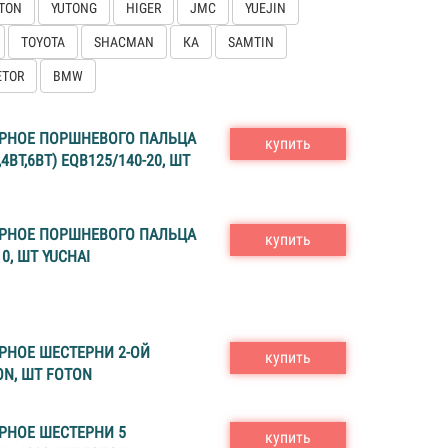
TON
YUTONG
HIGER
JMC
YUEJIN
TOYOTA
SHACMAN
КА
SAMTIN
ETOR
BMW
РНОЕ ПОРШНЕВОГО ПАЛЬЦА
купить
E,4BT,6BT) EQB125/140-20, ШТ
РНОЕ ПОРШНЕВОГО ПАЛЬЦА
купить
10, ШТ YUCHAI
РНОЕ ШЕСТЕРНИ 2-ОЙ
купить
N, ШТ FOTON
РНОЕ ШЕСТЕРНИ 5
купить