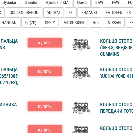
Hyundai
Shantui
Hyundai / KIA
Howo
BAW
FAW
FO
C
GOLDEN DRAGON
YUCHAI
ZF
SHAANXI
EATON-FULLER
CHANGAN
QJ(ZF)
GEELY
MITSUBISHI
Heli
NISSAN
Z
 ПАЛЬЦА
КОЛЬЦО СТОПО
купить
INS
(ISF3.8,ISBE,ISD
CUMMINS
 ПАЛЬЦА
КОЛЬЦО СТОПО
купить
065/1065
YUCHAI YC4E 41
C2-12E3),
ШИПНИКА
КОЛЬЦО СТОПО
купить
ПЕРЕДАЧИ FOTO
5
КОЛЬЦО СТОПО
купить