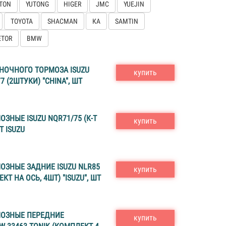
TON
YUTONG
HIGER
JMC
YUEJIN
TOYOTA
SHACMAN
КА
SAMTIN
ETOR
BMW
НОЧНОГО ТОРМОЗА ISUZU
купить
77 (2ШТУКИ) "CHINA", ШТ
ЗНЫЕ ISUZU NQR71/75 (К-Т
купить
Т ISUZU
ОЗНЫЕ ЗАДНИЕ ISUZU NLR85
купить
ЕКТ НА ОСЬ, 4ШТ) "ISUZU", ШТ
ОЗНЫЕ ПЕРЕДНИЕ
купить