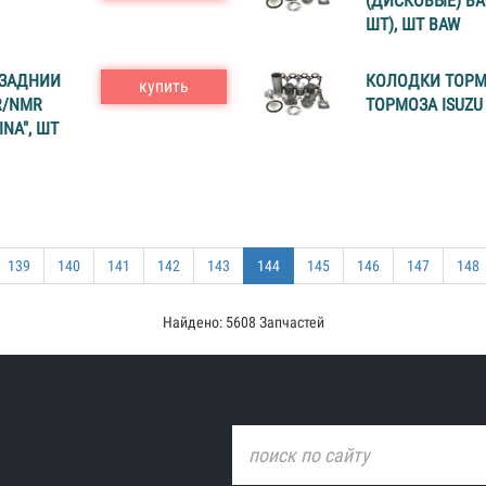
(ДИСКОВЫЕ) BA
ШТ), ШТ BAW
/ЗАДНИИ
КОЛОДКИ ТОРМ
купить
R/NMR
ТОРМОЗА ISUZU 
INA", ШТ
139
140
141
142
143
144
145
146
147
148
Найдено: 5608 Запчастей