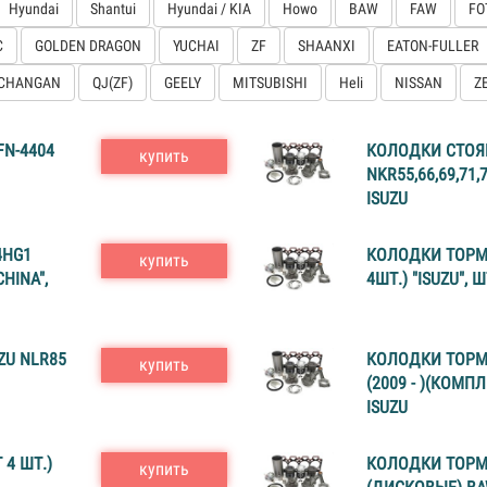
Hyundai
Shantui
Hyundai / KIA
Howo
BAW
FAW
FO
C
GOLDEN DRAGON
YUCHAI
ZF
SHAANXI
EATON-FULLER
CHANGAN
QJ(ZF)
GEELY
MITSUBISHI
Heli
NISSAN
Z
N-4404
КОЛОДКИ СТОЯ
купить
NKR55,66,69,71,
ISUZU
4HG1
КОЛОДКИ ТОРМО
купить
HINA",
4ШТ.) "ISUZU", Ш
ZU NLR85
КОЛОДКИ ТОРМ
купить
(2009 - )(КОМПЛ
ISUZU
4 ШТ.)
КОЛОДКИ ТОРМ
купить