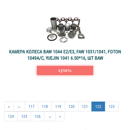
КАМЕРА КОЛЕСА BAW 1044 Е2/E3, FAW 1031/1041, FOTON
1049A/C, YUEJIN 1041 6.50*16, ШТ BAW
купить
«
←
117
118
119
120
121
122
123
124
125
126
→
»