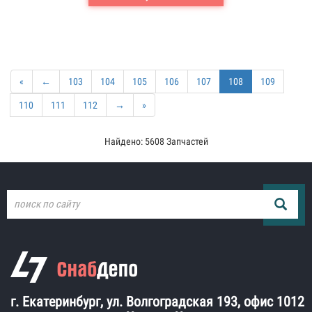
«
←
103
104
105
106
107
108
109
110
111
112
→
»
Найдено: 5608 Запчастей
г. Екатеринбург, ул. Волгоградская 193, офис 1012