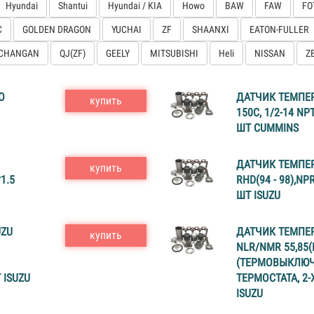
Hyundai
Shantui
Hyundai / KIA
Howo
BAW
FAW
FO
C
GOLDEN DRAGON
YUCHAI
ZF
SHAANXI
EATON-FULLER
CHANGAN
QJ(ZF)
GEELY
MITSUBISHI
Heli
NISSAN
Z
О
ДАТЧИК ТЕМПЕРА
купить
150С, 1/2-14 NP
ШТ CUMMINS
ДАТЧИК ТЕМПЕР
купить
1.5
RHD(94 - 98),NPR
ШТ ISUZU
UZU
ДАТЧИК ТЕМПЕР
купить
NLR/NMR 55,85(L
(ТЕРМОВЫКЛЮЧ
 ISUZU
ТЕРМОСТАТА, 2-
ISUZU