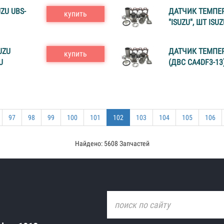
ZU UBS-
ДАТЧИК ТЕМПЕР
купить
"ISUZU", ШТ ISUZ
UZU
ДАТЧИК ТЕМПЕР
купить
U
(ДВС CA4DF3-13)
97
98
99
100
101
102
103
104
105
106
Найдено: 5608 Запчастей