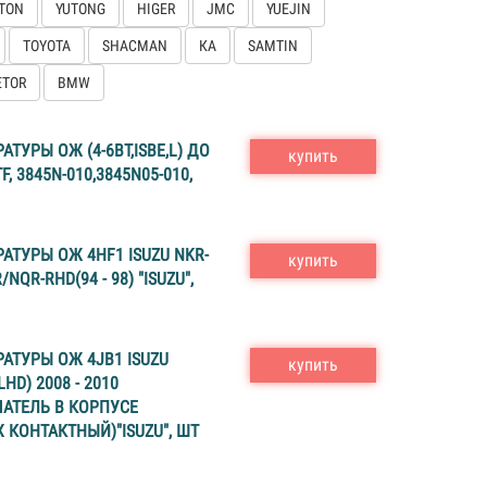
TON
YUTONG
HIGER
JMC
YUEJIN
TOYOTA
SHACMAN
КА
SAMTIN
ETOR
BMW
ТУРЫ ОЖ (4-6BT,ISBE,L) ДО
купить
TF, 3845N-010,3845N05-010,
АТУРЫ ОЖ 4HF1 ISUZU NKR-
купить
/NQR-RHD(94 - 98) "ISUZU",
АТУРЫ ОЖ 4JB1 ISUZU
купить
HD) 2008 - 2010
АТЕЛЬ В КОРПУСЕ
Х КОНТАКТНЫЙ)"ISUZU", ШТ