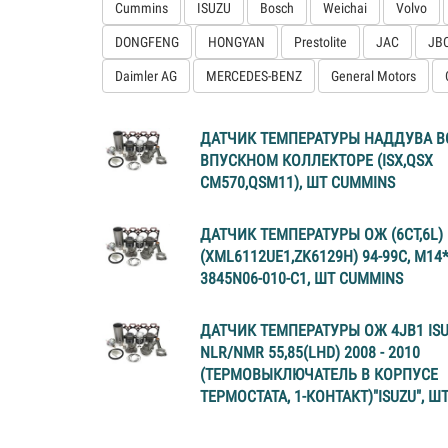
Cummins
ISUZU
Bosch
Weichai
Volvo
DONGFENG
HONGYAN
Prestolite
JAC
JB
Daimler AG
MERCEDES-BENZ
General Motors
ДАТЧИК ТЕМПЕРАТУРЫ НАДДУВА В
ВПУСКНОМ КОЛЛЕКТОРЕ (ISX,QSX
CM570,QSM11), ШТ CUMMINS
ДАТЧИК ТЕМПЕРАТУРЫ ОЖ (6CT,6L)
(XML6112UE1,ZK6129H) 94-99C, M14*
3845N06-010-C1, ШТ CUMMINS
ДАТЧИК ТЕМПЕРАТУРЫ ОЖ 4JB1 IS
NLR/NMR 55,85(LHD) 2008 - 2010
(ТЕРМОВЫКЛЮЧАТЕЛЬ В КОРПУСЕ
ТЕРМОСТАТА, 1-КОНТАКТ)"ISUZU", ШТ