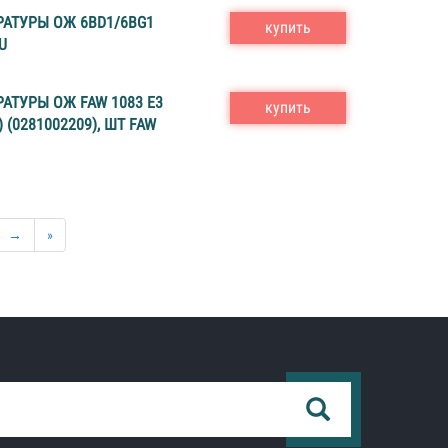
АТУРЫ ОЖ 6BD1/6BG1
купить
U
АТУРЫ ОЖ FAW 1083 E3
купить
 (0281002209), ШТ FAW
→
»