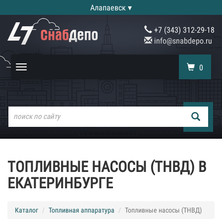
Алапаевск ▾
+7 (343) 312-29-18
info@snabdepo.ru
0
Toggle
navigation
ТОПЛИВНЫЕ НАСОСЫ (ТНВД) В
ЕКАТЕРИНБУРГЕ
Каталог
Топливная аппаратура
Топливные насосы (ТНВД)