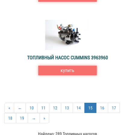
ТОПЛИВНЫЙ НАСОС CUMMINS 3963960
купить
«
←
10
11
12
13
14
15
16
17
18
19
→
»
Найдено: 289 Топливных насосов